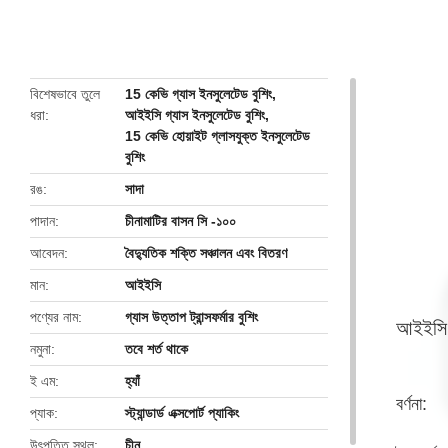
butto
বিশেষভাবে তুলে
15 কেভি গ্যাস ইনসুলেটেড বুশিং
,
ধরা
আইইসি গ্যাস ইনসুলেটেড বুশিং
,
15 কেভি হোয়াইট গ্লাসযুক্ত ইনসুলেটেড
বুশিং
রঙ
সাদা
পাদান
চীনামাটির বাসন সি -১০০
আবেদন
বৈদ্যুতিক শক্তি সঞ্চালন এবং বিতরণ
মান
আইইসি
পণ্যের নাম
গ্যাস উত্তাপ ট্রান্সফর্মার বুশিং
আইইসি স্
নমুনা
তবে শর্ত থাকে
ই এম
হ্যাঁ
বর্ণনা:
প্যাক
স্ট্যান্ডার্ড এক্সপোর্ট প্যাকিং
উৎপত্তি স্থল
চীন