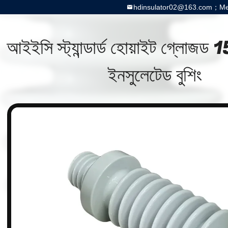
hdinsulator02@163.com；Meg
আইইসি স্ট্যান্ডার্ড হোয়াইট গ্লোজড 
ইনসুলেটেড বুশিং