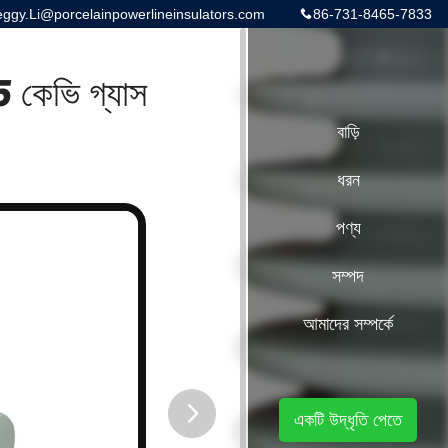
gy.Li@porcelainpowerlineinsulators.com
86-731-8465-7833
15 কেভি গ্যাস
বাড়ি
ধরন
পণ্য
সম্পদ
আমাদের সম্পর্কে
একটি উদ্ধৃতি পেতে