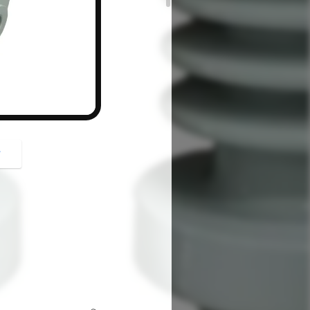
button
গ