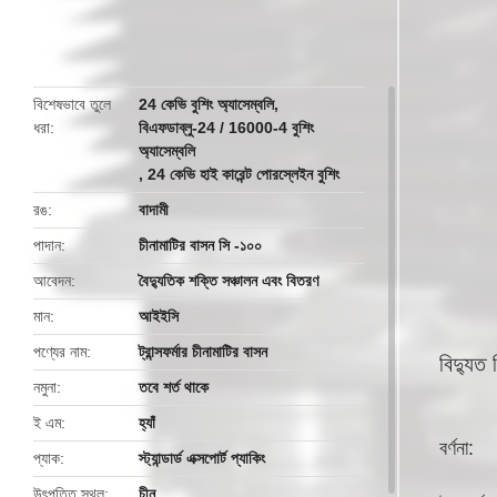
butto
বিশেষভাবে তুলে
24 কেভি বুশিং অ্যাসেম্বলি
,
ধরা
বিএফডাব্লু-24 / 16000-4 বুশিং
অ্যাসেম্বলি
,
24 কেভি হাই কারেন্ট পোরস্লেইন বুশিং
রঙ
বাদামী
পাদান
চীনামাটির বাসন সি -১০০
আবেদন
বৈদ্যুতিক শক্তি সঞ্চালন এবং বিতরণ
মান
আইইসি
পণ্যের নাম
ট্রান্সফর্মার চীনামাটির বাসন
বিদ্যুত 
নমুনা
তবে শর্ত থাকে
ই এম
হ্যাঁ
বর্ণনা:
প্যাক
স্ট্যান্ডার্ড এক্সপোর্ট প্যাকিং
উৎপত্তি স্থল
চীন