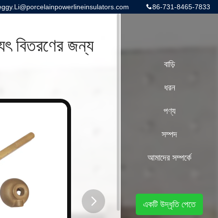
gy.Li@porcelainpowerlineinsulators.com
86-731-8465-7833
 বিতরণের জন্য
বাড়ি
ধরন
পণ্য
সম্পদ
আমাদের সম্পর্কে
একটি উদ্ধৃতি পেতে