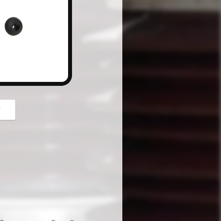
button
গ