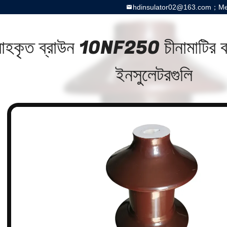
hdinsulator02@163.com；Meg
রাহকৃত ব্রাউন 10NF250 চীনামাটির বা
ইনসুলেটরগুলি