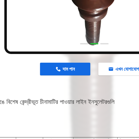
n
দাম পান
এখন যোগাযো
রঙে বিশেষ কেন্দ্রীভূত চীনামাটির পাওয়ার লাইন ইনসুলেটরগুলি