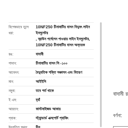
butto
বিশেষভাবে তুলে
10NF250 চীনামাটির বাসন বিদ্যুৎ লাইন
ধরা
ইনসুলেটর
,
ব্রাউন পর্সেলেন পাওয়ার লাইন ইনসুলেটর
,
10NF250 চীনামাটির বাসন অন্তরক
রঙ
বাদামী
পাদান
চীনামাটির বাসন সি -১০০
আবেদন
বৈদ্যুতিক শক্তি সঞ্চালন এবং বিতরণ
মান
আইইসি
নমুনা
তবে শর্ত থাকে
বাদামী 
ই এম
হ্যাঁ
আয়তন
কাস্টমাইজড আকার
বর্ণনা:
প্যাক
স্ট্যান্ডার্ড এক্সপোর্ট প্যাকিং
উৎপত্তি স্থল
চীন