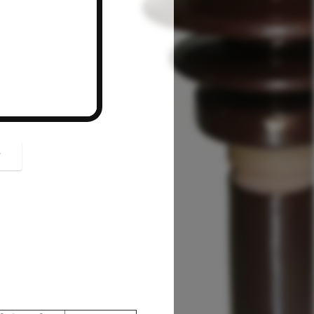
button
গ