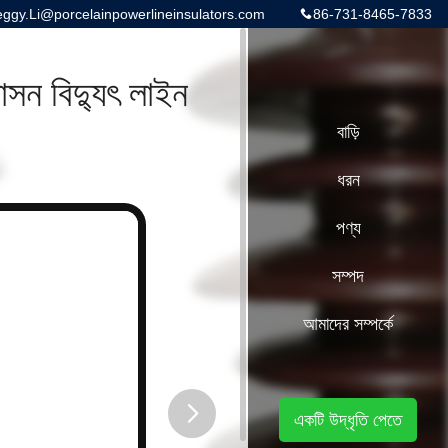
gy.Li@porcelainpowerlineinsulators.com
86-731-8465-7833
সন বিদ্যুৎ লাইন
বাড়ি
ধরন
পণ্য
সম্পদ
আমাদের সম্পর্কে
একটি উদ্ধৃতি পেতে