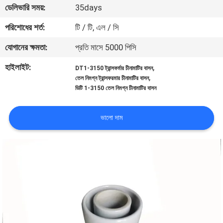
ডেলিভারি সময়:
35days
নিয়ন্ত্রণ
পরিশোধের শর্ত:
টি / টি, এল / সি
যোগাযোগ
যোগানের ক্ষমতা:
প্রতি মাসে 5000 পিসি
করুন
হাইলাইট:
,
DT1-3150 ট্রান্সফর্মার চীনামাটির বাসন
,
তেল নিমগ্ন ট্রান্সফরমার চীনামাটির বাসন
ডিটি 1-3150 তেল নিমগ্ন চীনামাটির বাসন
খবর
ভালো দাম
সাইট
ম্যাপ
PRIVACY
POLICY