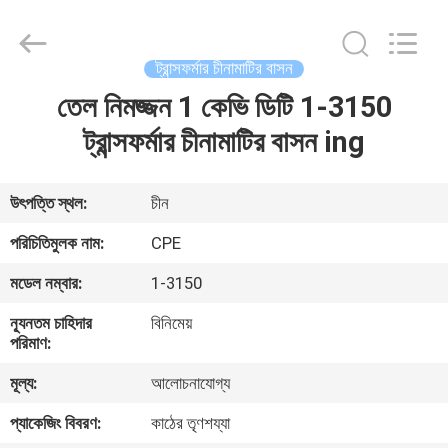
2025
Changsha
Power
Electric
Co.,Ltd..
ট্রান্সফর্মার চীনামাটির বাসন
All
Rights
তেল নিমজ্জন 1 কেভি ডিটি 1-3150
বাড়ি
Reserved.
ট্রান্সফর্মার চীনামাটির বাসন ing
পণ্য
উৎপত্তি স্থল:
চীন
আমাদের
পরিচিতিমুলক নাম:
CPE
সম্পর্কে
মডেল নম্বার:
1-3150
ন্যূনতম চাহিদার
বিনিমেয়
কারখানা
পরিমাণ:
ভ্রমণ
মূল্য:
আলোচনাযোগ্য
প্যাকেজিং বিবরণ:
কাঠের তৃণশয্যা
মান