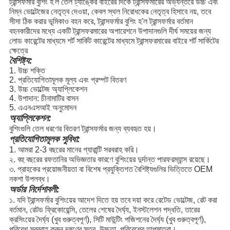
ট্রান্সফর্মার বুশিং হ'ল তেল ট্যাঙ্কের বাইরের দিকে ট্রান্সফর্মারের অভ্যন্তরে উচ্চ এবং
নিম্ন ভোল্টেজের নেতৃত্ব দেওয়া, কেবল স্থল নিরোধকের নেতৃত্ব হিসাবে নয়, তবে
সীসা ঠিক করার ভূমিকাও বহন করে, ট্রান্সফর্মার বুশিং হ'ল ট্রান্সফর্মার বর্তমান
বহনকারীদের মধ্যে একটি ট্রান্সফরমারের অপারেশনে উপাদানগুলি দীর্ঘ সময়ের জন্য
লোড কারেন্টের মাধ্যমে শর্ট সার্কিট কারেন্টের মাধ্যমে ট্রান্সফরমারের বাইরে শর্ট সার্কিটের
ক্ষেত্রে
বৈশিষ্ট্য:
1. উচ্চ শক্তি
2. প্রতিযোগিতামূলক মূল্য এবং প্রম্পট বিতরণ
3. উচ্চ ভোল্টেজ অ্যাপ্লিকেশন
4. উপাদান: চীনামাটির বাসন
5. এএনএসআই অনুমোদন
অ্যাপ্লিকেশন:
বুশিংগুলি তেল ধরণের বিতরণ ট্রান্সফর্মার জন্য ব্যবহৃত হয়।
প্রতিযোগিতামূলক সুবিধা:
1. আমরা 2-3 বছরের মানের গ্যারান্টি সরবরাহ করি।
২. বহু বছরের রফতানির অভিজ্ঞতার কারণে বুশিংয়ের দুর্দান্ত পারফরম্যান্স রয়েছে।
৩. গ্রাহকের প্রয়োজনীয়তা বা বিশেষ প্রযুক্তিগত বৈশিষ্ট্যগুলির ভিত্তিতে OEM
নকশা উপলব্ধ।
অর্ডার নির্দেশাবলী
:
১. যদি ট্রান্সফর্মার বুশিংয়ের আদেশ দিতে হয় তবে দয়া করে রেটেড ভোল্টেজ, রেট করা
বর্তমান, রেটড ফ্রিকোয়েন্সি, তেলের শেষের দৈর্ঘ্য, ইনস্টলেশন পদ্ধতি, তারের
ক্রসিংয়ের দৈর্ঘ্য (খুব গুরুত্বপূর্ণ), সিটি মাউন্টিং পজিশনের দৈর্ঘ্য (খুব গুরুত্বপূর্ণ),
পরিবেশ সরবরাহ করুন দূষণের স্তর, উচ্চতা, পরিবেশের তাপমাত্রা।