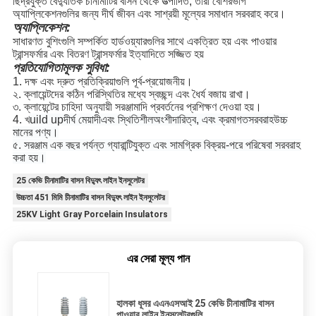
ছিদ্রযুক্ত বৈদ্যুতিক চীনামাটির বাসন থেকে উত্পাদিত, তারা বেশিরভাগ
অ্যাপ্লিকেশনগুলির জন্য দীর্ঘ জীবন এবং সাশ্রয়ী মূল্যের সমাধান সরবরাহ করে।
অ্যাপ্লিকেশন:
সাধারণত বুশিংগুলি সম্পর্কিত হার্ডওয়্যারগুলির সাথে একত্রিত হয় এবং পাওয়ার
ট্রান্সফর্মার এবং বিতরণ ট্রান্সফর্মার ইত্যাদিতে সজ্জিত হয়
প্রতিযোগিতামূলক সুবিধা:
1. দক্ষ এবং দ্রুত প্রতিক্রিয়াগুলি পূর্ব-প্রয়োজনীয়।
২. ক্লায়েন্টদের কঠিন পরিস্থিতির মধ্যে স্বচ্ছন্দ এবং ধৈর্য বজায় রাখা।
৩. ক্লায়েন্টের চাহিদা অনুযায়ী সরঞ্জামাদি প্রবর্তনের প্রশিক্ষণ দেওয়া হয়।
4. খ
uild up
দীর্ঘ মেয়াদী
এবং স্থিতিশীল
অংশীদারিত্ব, এবং ক্রমাগত
সরবরাহ
উচ্চ
মানের পণ্য।
৫. সরঞ্জাম এক বছর পর্যন্ত গ্যারান্টিযুক্ত এবং সামগ্রিক বিক্রয়-পরে পরিষেবা সরবরাহ
করা হয়।
25 কেভি চীনামাটির বাসন বিদ্যুৎ লাইন ইনসুলেটর
উচ্চতা 451 মিমি চীনামাটির বাসন বিদ্যুৎ লাইন ইনসুলেটর
25KV Light Gray Porcelain Insulators
এর সেরা মূল্য পান
হালকা ধূসর এএনএসআই 25 কেভি চীনামাটির বাসন
পাওয়ার লাইন ইনসুলেটরগুলি