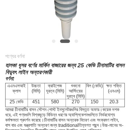
পণ্যের বর্ণনা
হালকা ধূসর বর্ণের মার্কিন বাজারের জন্য 25 কেভি চীনামাটির বাসন
বিদ্যুৎ লাইন অন্তরণকারী
বর্ণনা:
এএনএসআই
উচ্চতা
ক্রাইপেজ
শুকনো
বিল (কেভি)
ক্ষত শক্তি
ক্লাস
(মিমি)
দূরত্ব (মিমি)
আর্সিংয়ের
(এনএম)
দূরত্ব (মিমি)
25 কেভি
451
580
270
150
20.3
আমরা চীনামাটির বাসন স্টেশন পোস্ট ইনসুলেটরগুলির বিস্তৃত অফার।কয়েক দশক
ধরে, এই পণ্যগুলি বিশ্বজুড়ে বিভিন্ন ধরণের অ্যাপ্লিকেশনগুলিতে নির্ভরযোগ্য
কর্মক্ষমতা প্রদর্শন করেছে।চীনামাটির বাসন অন্তরক বিতরণ এবং সংক্রমণ লাইন,
বাস বার এবং যন্ত্রপাতি অন্তরণ জন্য traditionalতিহ্যগত পছন্দ।উচ্চ-মানের অ-