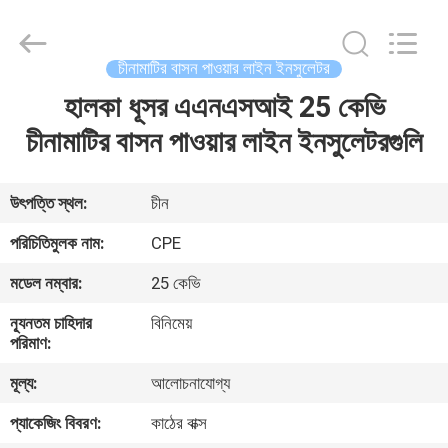
2025
Changsha
Power
Electric
Co.,Ltd..
চীনামাটির বাসন পাওয়ার লাইন ইনসুলেটর
All
Rights
হালকা ধূসর এএনএসআই 25 কেভি
বাড়ি
Reserved.
চীনামাটির বাসন পাওয়ার লাইন ইনসুলেটরগুলি
পণ্য
উৎপত্তি স্থল:
চীন
আমাদের
পরিচিতিমুলক নাম:
CPE
সম্পর্কে
মডেল নম্বার:
25 কেভি
ন্যূনতম চাহিদার
বিনিমেয়
কারখানা
পরিমাণ:
ভ্রমণ
মূল্য:
আলোচনাযোগ্য
প্যাকেজিং বিবরণ:
কাঠের বাক্স
মান