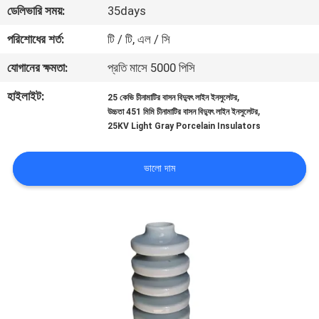
ডেলিভারি সময়:
35days
নিয়ন্ত্রণ
পরিশোধের শর্ত:
টি / টি, এল / সি
যোগাযোগ
যোগানের ক্ষমতা:
প্রতি মাসে 5000 পিসি
করুন
হাইলাইট:
,
25 কেভি চীনামাটির বাসন বিদ্যুৎ লাইন ইনসুলেটর
,
উচ্চতা 451 মিমি চীনামাটির বাসন বিদ্যুৎ লাইন ইনসুলেটর
25KV Light Gray Porcelain Insulators
খবর
ভালো দাম
সাইট
ম্যাপ
PRIVACY
POLICY