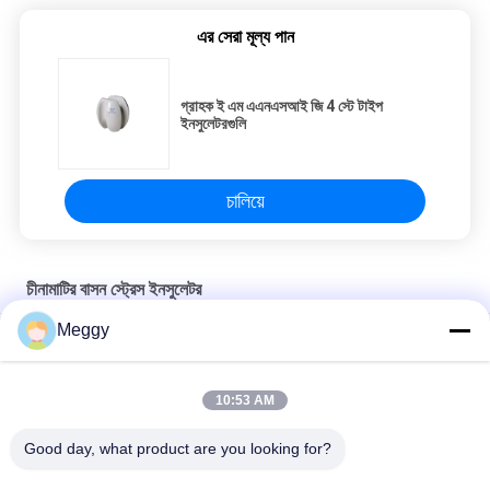
এর সেরা মূল্য পান
গ্রাহক ই এম এএনএসআই জি 4 স্টে টাইপ
ইনসুলেটরগুলি
চালিয়ে
চীনামাটির বাসন স্ট্রেস ইনসুলেটর
Meggy
উচ্চ টেনসিল 160 কেএন এএনএসআই গাই 3 চীনামাটির বাসন স্ট্রেস ইনসুলেটরগুলি
পেশাদার 53kN এএনএসআই 54-2 গাই স্ট্রেইন ইনসুলেটর পোরসিলাইন
10:53 AM
লাইটওয়েট 44kN এএনএসআই 54-1 চীনামাটির বাসন স্ট্রেইন ইনসুলেটরগুলি
Good day, what product are you looking for?
সব