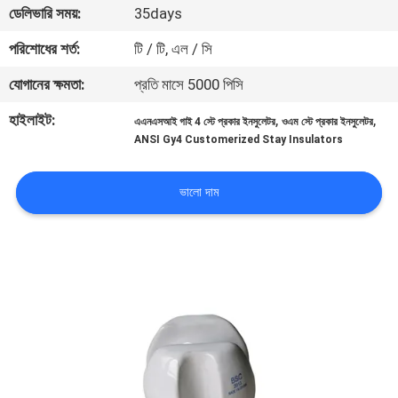
ডেলিভারি সময়:
35days
নিয়ন্ত্রণ
পরিশোধের শর্ত:
টি / টি, এল / সি
যোগাযোগ
যোগানের ক্ষমতা:
প্রতি মাসে 5000 পিসি
করুন
হাইলাইট:
,
,
এএনএসআই গাই 4 স্টে প্রকার ইনসুলেটর
ওএম স্টে প্রকার ইনসুলেটর
ANSI Gy4 Customerized Stay Insulators
খবর
ভালো দাম
সাইট
ম্যাপ
PRIVACY
POLICY