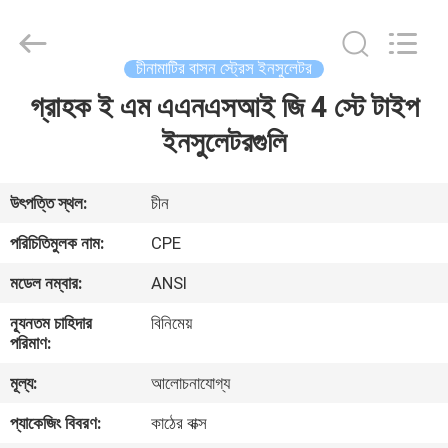
2025
Changsha
Power
Electric
Co.,Ltd..
চীনামাটির বাসন স্ট্রেস ইনসুলেটর
All
Rights
গ্রাহক ই এম এএনএসআই জি 4 স্টে টাইপ
বাড়ি
Reserved.
ইনসুলেটরগুলি
পণ্য
উৎপত্তি স্থল:
চীন
আমাদের
পরিচিতিমুলক নাম:
CPE
সম্পর্কে
মডেল নম্বার:
ANSI
ন্যূনতম চাহিদার
বিনিমেয়
কারখানা
পরিমাণ:
ভ্রমণ
মূল্য:
আলোচনাযোগ্য
প্যাকেজিং বিবরণ:
কাঠের বাক্স
মান