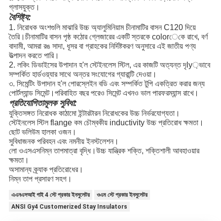
গ্লাসযুক্ত।
বৈশিষ্ট্য:
1. নিরোধক অংশগুলি মাঝারি উচ্চ অ্যালুমিনিয়াম চীনামাটির বাসন C120 দিয়ে
তৈরি।চীনামাটির বাসন পৃষ্ঠ কঠোর গ্লেজারের একটি স্তরকে colorেকে রাখে, বর্ণ
বাদামী, আমরা রঙ সাদা, ধূসর বা গ্রাহকের নির্দিষ্টকরণ অনুসারে এই জাতীয় পণ্য
উত্পাদন করতে পারি।
2. লকিং ডিভাইসের উপাদান হ'ল স্টেইনলেস স্টিল, এর কাজটি অত্যন্ত দৃly়ভাবে
সম্পর্কিত হার্ডওয়্যার সাথে অন্তর সংযোগের গ্যারান্টি দেওয়া।
৩. সিমেন্টিং উপাদান হ'ল পোরস্লেইন বডি এবং সম্পর্কিত টুপি একত্রিত করার জন্য
পোর্টল্যান্ড সিমেন্ট।পরিবাহিত বছর পরেও সিমেন্ট এখনও ভাল পারফরম্যান্স রাখে।
প্রতিযোগিতামূলক সুবিধা:
যুক্তিসঙ্গত নিরোধক কাঠামো ইন্টারটারন নিরোধকের উচ্চ নির্ভরযোগ্যতা।
স্টেইনলেস স্টিল flange কম চৌম্বকীয় inductivity উচ্চ প্রতিরোধ ক্ষমতা।
ছোট ভলিউম হালকা ওজন।
সুবিধাজনক পরিবহন এবং নমনীয় ইনস্টলেশন।
লো ওএসএসনিম্ন তাপমাত্রা বৃদ্ধি।উচ্চ যান্ত্রিক শক্তি, শক্তিশালী আবহাওয়ার
ক্ষমতা।
অসামান্য ক্র্যাক প্রতিরোধের।
নিম্ন তাপ প্রসারণ সহগ।
এএনএসআই গাই 4 স্টে প্রকার ইনসুলেটর
ওএম স্টে প্রকার ইনসুলেটর
ANSI Gy4 Customerized Stay Insulators