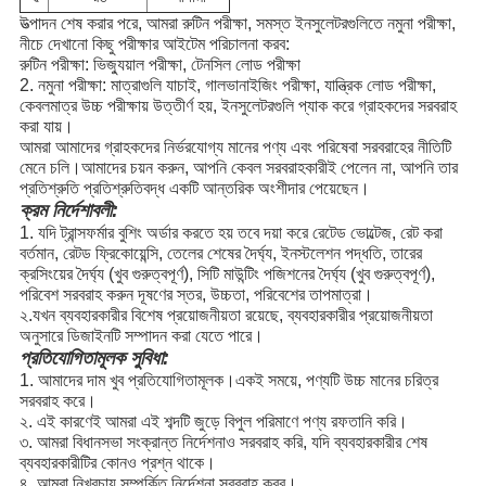
উত্পাদন শেষ করার পরে, আমরা রুটিন পরীক্ষা, সমস্ত ইনসুলেটরগুলিতে নমুনা পরীক্ষা,
নীচে দেখানো কিছু পরীক্ষার আইটেম পরিচালনা করব:
রুটিন পরীক্ষা: ভিজ্যুয়াল পরীক্ষা, টেনসিল লোড পরীক্ষা
2. নমুনা পরীক্ষা: মাত্রাগুলি যাচাই, গালভানাইজিং পরীক্ষা, যান্ত্রিক লোড পরীক্ষা,
কেবলমাত্র উচ্চ পরীক্ষায় উত্তীর্ণ হয়, ইনসুলেটরগুলি প্যাক করে গ্রাহকদের সরবরাহ
করা যায়।
আমরা আমাদের গ্রাহকদের নির্ভরযোগ্য মানের পণ্য এবং পরিষেবা সরবরাহের নীতিটি
মেনে চলি।আমাদের চয়ন করুন, আপনি কেবল সরবরাহকারীই পেলেন না, আপনি তার
প্রতিশ্রুতি প্রতিশ্রুতিবদ্ধ একটি আন্তরিক অংশীদার পেয়েছেন।
ক্রম নির্দেশাবলী:
1. যদি ট্রান্সফর্মার বুশিং অর্ডার করতে হয় তবে দয়া করে রেটেড ভোল্টেজ, রেট করা
বর্তমান, রেটড ফ্রিকোয়েন্সি, তেলের শেষের দৈর্ঘ্য, ইনস্টলেশন পদ্ধতি, তারের
ক্রসিংয়ের দৈর্ঘ্য (খুব গুরুত্বপূর্ণ), সিটি মাউন্টিং পজিশনের দৈর্ঘ্য (খুব গুরুত্বপূর্ণ),
পরিবেশ সরবরাহ করুন দূষণের স্তর, উচ্চতা, পরিবেশের তাপমাত্রা।
২.যখন ব্যবহারকারীর বিশেষ প্রয়োজনীয়তা রয়েছে, ব্যবহারকারীর প্রয়োজনীয়তা
অনুসারে ডিজাইনটি সম্পাদন করা যেতে পারে।
প্রতিযোগিতামূলক সুবিধা:
1. আমাদের দাম খুব প্রতিযোগিতামূলক।একই সময়ে, পণ্যটি উচ্চ মানের চরিত্র
সরবরাহ করে।
২. এই কারণেই আমরা এই শব্দটি জুড়ে বিপুল পরিমাণে পণ্য রফতানি করি।
৩. আমরা বিধানসভা সংক্রান্ত নির্দেশনাও সরবরাহ করি, যদি ব্যবহারকারীর শেষ
ব্যবহারকারীটির কোনও প্রশ্ন থাকে।
৪. আমরা নিখরচায় সম্পর্কিত নির্দেশনা সরবরাহ করব।