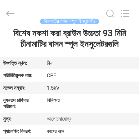
2025
Changsha
Power
Electric
Co.,Ltd..
চীনামাটির বাসন স্পুল ইনসুলেটর
All
Rights
বিশেষ নকশা করা ব্রাউন উচ্চতা 93 মিমি
বাড়ি
Reserved.
চীনামাটির বাসন স্পুল ইনসুলেটরগুলি
পণ্য
উৎপত্তি স্থল:
চীন
আমাদের
পরিচিতিমুলক নাম:
CPE
সম্পর্কে
মডেল নম্বার:
1.5kV
ন্যূনতম চাহিদার
বিনিমেয়
কারখানা
পরিমাণ:
ভ্রমণ
মূল্য:
আলোচনাযোগ্য
প্যাকেজিং বিবরণ:
কাঠের বাক্স
মান