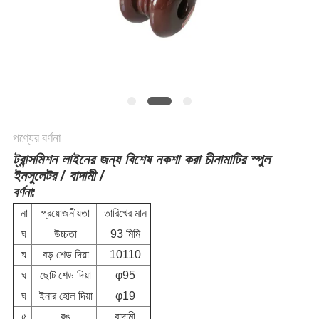
পণ্যের বর্ণনা
ট্রান্সমিশন লাইনের জন্য বিশেষ নকশা করা চীনামাটির স্পুল
ইনসুলেটর / বাদামী /
বর্ণনা:
না
প্রয়োজনীয়তা
তারিখের মান
ঘ
উচ্চতা
93 মিমি
ঘ
বড় শেড দিয়া
10110
ঘ
ছোট শেড দিয়া
φ95
ঘ
ইনার হোল দিয়া
φ19
৫
রঙ
বাদামী