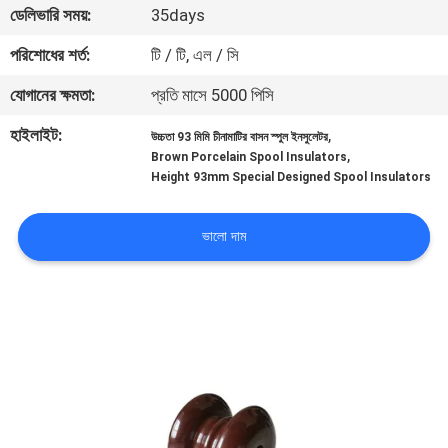
ডেলিভারি সময়:
35days
নিয়ন্ত্রণ
পরিশোধের শর্ত:
টি / টি, এল / সি
যোগাযোগ
যোগানের ক্ষমতা:
প্রতি মাসে 5000 পিসি
করুন
হাইলাইট:
,
উচ্চতা 93 মিমি চীনামাটির বাসন স্পুল ইনসুলেটর
,
Brown Porcelain Spool Insulators
Height 93mm Special Designed Spool Insulators
খবর
ভালো দাম
সাইট
ম্যাপ
PRIVACY
POLICY