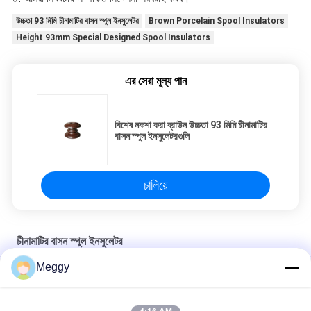
উচ্চতা 93 মিমি চীনামাটির বাসন স্পুল ইনসুলেটর
Brown Porcelain Spool Insulators
Height 93mm Special Designed Spool Insulators
এর সেরা মূল্য পান
বিশেষ নকশা করা ব্রাউন উচ্চতা 93 মিমি চীনামাটির
বাসন স্পুল ইনসুলেটরগুলি
চালিয়ে
চীনামাটির বাসন স্পুল ইনসুলেটর
Meggy
গ্রাহকৃত চীনামাটির বাসন ওডিএম শ্যাকল প্রকার অন্তরণকারী tors
ব্রাউন কালার এএনএসআই ক্লাস 25 কেভি শ্যাকল ইনসুলেটরগুলি