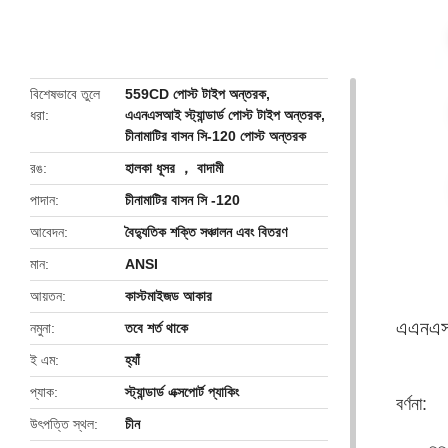
butto
বিশেষভাবে তুলে
559CD পোস্ট টাইপ অন্তরক
,
ধরা
এএনএসআই স্ট্যান্ডার্ড পোস্ট টাইপ অন্তরক
,
চীনামাটির বাসন সি-120 পোস্ট অন্তরক
রঙ
হালকা ধূসর ， বাদামী
পাদান
চীনামাটির বাসন সি -120
আবেদন
বৈদ্যুতিক শক্তি সঞ্চালন এবং বিতরণ
মান
ANSI
আয়তন
কাস্টমাইজড আকার
এএনএসআই
নমুনা
তবে শর্ত থাকে
ই এম
হ্যাঁ
প্যাক
স্ট্যান্ডার্ড এক্সপোর্ট প্যাকিং
বর্ণনা:
উৎপত্তি স্থল
চীন