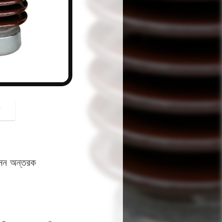
button
গ
াসন অন্তরক