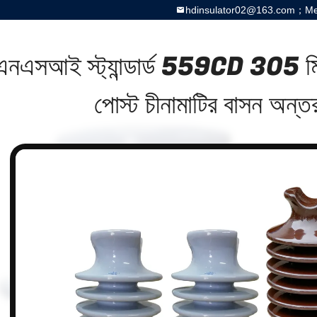
hdinsulator02@163.com；Meg
নএসআই স্ট্যান্ডার্ড 559CD 305 মিম
পোস্ট চীনামাটির বাসন অন্