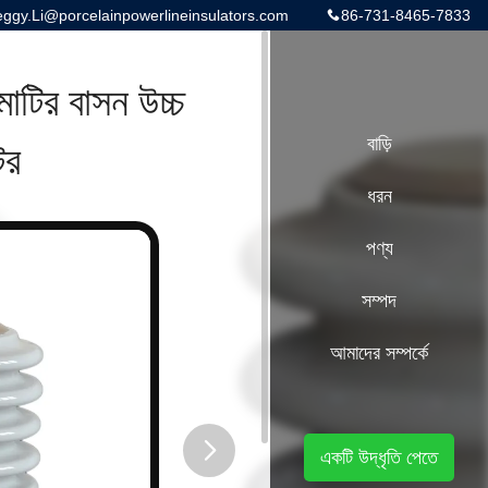
gy.Li@porcelainpowerlineinsulators.com
86-731-8465-7833
ির বাসন উচ্চ
টর
বাড়ি
ধরন
পণ্য
সম্পদ
আমাদের সম্পর্কে
একটি উদ্ধৃতি পেতে