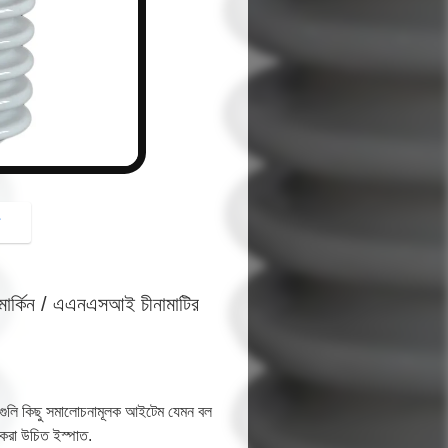
button
গ
মার্কিন / এএনএসআই চীনামাটির
িটিংগুলি কিছু সমালোচনামূলক আইটেম যেমন বল
 করা উচিত ইস্পাত.