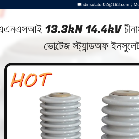
hdinsulator02@163.com；Meg
এএনএসআই 13.3kN 14.4kV চীনামাট
ভোল্টেজ স্ট্যান্ডঅফ ইনসুলে