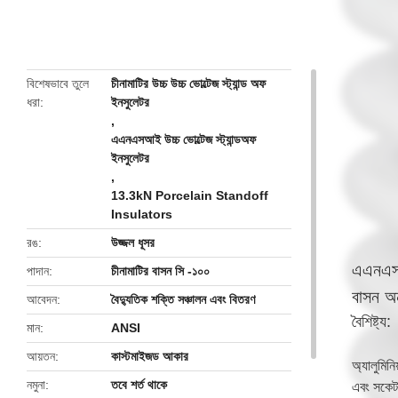
butto
বিশেষভাবে তুলে
চীনামাটির উচ্চ উচ্চ ভোল্টেজ স্ট্যান্ড অফ
ধরা
ইনসুলেটর
,
এএনএসআই উচ্চ ভোল্টেজ স্ট্যান্ডঅফ
ইনসুলেটর
,
13.3kN Porcelain Standoff
Insulators
রঙ
উজ্জল ধূসর
এএনএসআ
পাদান
চীনামাটির বাসন সি -১০০
বাসন অ
আবেদন
বৈদ্যুতিক শক্তি সঞ্চালন এবং বিতরণ
বৈশিষ্ট্য:
মান
ANSI
আয়তন
কাস্টমাইজড আকার
অ্যালুমিন
নমুনা
তবে শর্ত থাকে
এবং সকেট 