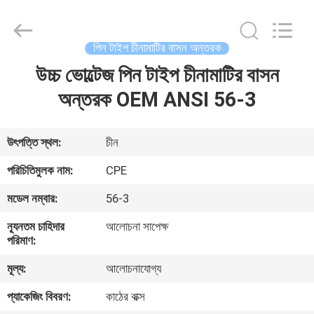
2025
Changsha
Power
Electric
Co.,Ltd..
পিন টাইপ চীনামাটির বাসন অন্তরক
All
Rights
উচ্চ ভোল্টেজ পিন টাইপ চীনামাটির বাসন
বাড়ি
Reserved.
অন্তরক OEM ANSI 56-3
পণ্য
উৎপত্তি স্থল:
চীন
আমাদের
পরিচিতিমুলক নাম:
CPE
সম্পর্কে
মডেল নম্বার:
56-3
ন্যূনতম চাহিদার
আলোচনা সাপেক্ষ
কারখানা
পরিমাণ:
ভ্রমণ
মূল্য:
আলোচনাযোগ্য
প্যাকেজিং বিবরণ:
কাঠের বাক্স
মান