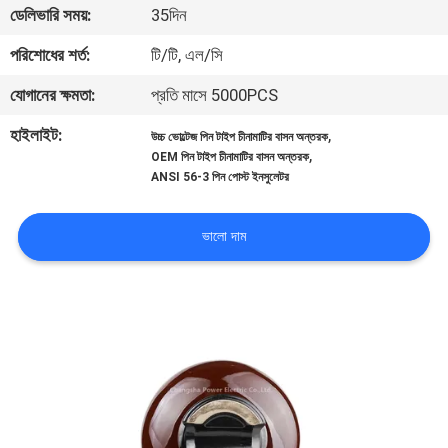
ডেলিভারি সময়:
35দিন
নিয়ন্ত্রণ
পরিশোধের শর্ত:
টি/টি, এল/সি
যোগাযোগ
যোগানের ক্ষমতা:
প্রতি মাসে 5000PCS
করুন
হাইলাইট:
,
উচ্চ ভোল্টেজ পিন টাইপ চীনামাটির বাসন অন্তরক
,
OEM পিন টাইপ চীনামাটির বাসন অন্তরক
ANSI 56-3 পিন পোস্ট ইনসুলেটর
খবর
ভালো দাম
সাইট
ম্যাপ
PRIVACY
POLICY