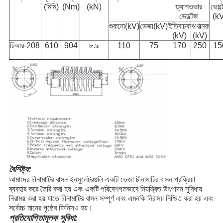
(মিমি)
(Nm)
(kN)
ফ্ল্যাশওভার
ভোল্
ভোল্টেজ
(k
শুকনো(kV)
ভেজা(kV)
ইতিবাচক
ঋণাত্মক
(kV)
(kV)
টিআর-208
610
904
৮.৯
110
75
170
250
15
বৈশিষ্ট্য:
আমাদের চীনামাটির বাসন ইনসুলেটরগুলি একটি ভেজা চীনামাটির বাসন প্রক্রিয়া
ব্যবহার করে তৈরি করা হয় এবং একটি পরিবেশগতভাবে নিয়ন্ত্রিত উৎপাদন সুবিধায়
নিরাময় করা হয় যাতে চীনামাটির বাসন সম্পূর্ণ এবং এমনকি নিরাময় নিশ্চিত করা হয় এবং
সর্বোচ্চ মানের পৃষ্ঠের ফিনিসও হয়।
প্রতিযোগিতামূলক সুবিধা: