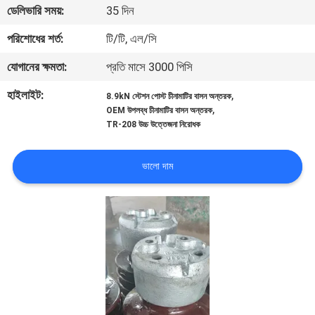
ডেলিভারি সময়:
35 দিন
নিয়ন্ত্রণ
পরিশোধের শর্ত:
টি/টি, এল/সি
যোগাযোগ
যোগানের ক্ষমতা:
প্রতি মাসে 3000 পিসি
করুন
হাইলাইট:
,
8.9kN স্টেশন পোস্ট চীনামাটির বাসন অন্তরক
,
OEM উপলব্ধ চীনামাটির বাসন অন্তরক
TR-208 উচ্চ উত্তেজনা নিরোধক
খবর
ভালো দাম
সাইট
ম্যাপ
PRIVACY
POLICY