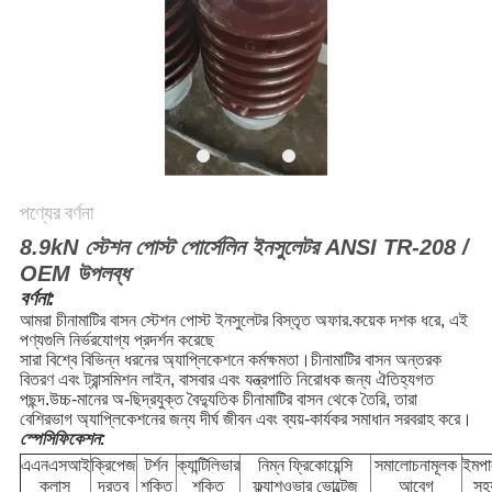
পণ্যের বর্ণনা
8.9kN স্টেশন পোস্ট পোর্সেলিন ইনসুলেটর ANSI TR-208 /
OEM উপলব্ধ
বর্ণনা:
আমরা চীনামাটির বাসন স্টেশন পোস্ট ইনসুলেটর বিস্তৃত অফার.কয়েক দশক ধরে, এই
পণ্যগুলি নির্ভরযোগ্য প্রদর্শন করেছে
সারা বিশ্বে বিভিন্ন ধরনের অ্যাপ্লিকেশনে কর্মক্ষমতা।চীনামাটির বাসন অন্তরক
বিতরণ এবং ট্রান্সমিশন লাইন, বাসবার এবং যন্ত্রপাতি নিরোধক জন্য ঐতিহ্যগত
পছন্দ.উচ্চ-মানের অ-ছিদ্রযুক্ত বৈদ্যুতিক চীনামাটির বাসন থেকে তৈরি, তারা
বেশিরভাগ অ্যাপ্লিকেশনের জন্য দীর্ঘ জীবন এবং ব্যয়-কার্যকর সমাধান সরবরাহ করে।
স্পেসিফিকেশন:
এএনএসআই
ক্রিপেজ
টর্শন
ক্যান্টিলিভার
নিম্ন ফ্রিকোয়েন্সি
সমালোচনামূলক
ইমপ
ক্লাস
দূরত্ব
শক্তি
শক্তি
ফ্ল্যাশওভার ভোল্টেজ
আবেগ
সহ্