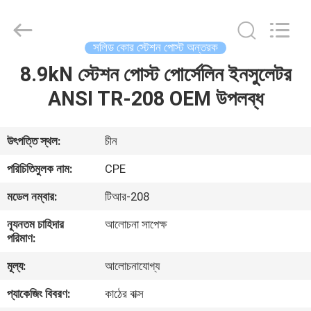
2025
Changsha
Power
Electric
Co.,Ltd..
সলিড কোর স্টেশন পোস্ট অন্তরক
All
Rights
8.9kN স্টেশন পোস্ট পোর্সেলিন ইনসুলেটর
বাড়ি
Reserved.
ANSI TR-208 OEM উপলব্ধ
পণ্য
উৎপত্তি স্থল:
চীন
আমাদের
পরিচিতিমুলক নাম:
CPE
সম্পর্কে
মডেল নম্বার:
টিআর-208
ন্যূনতম চাহিদার
আলোচনা সাপেক্ষ
কারখানা
পরিমাণ:
ভ্রমণ
মূল্য:
আলোচনাযোগ্য
প্যাকেজিং বিবরণ:
কাঠের বাক্স
মান