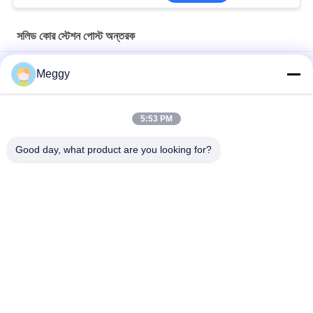
সলিড কোর স্টেশন পোস্ট অন্তরক
পেশাদার 1829CD এএনএসআই টিআর -216 পোস্ট টাইপ অন্তরক
Meggy
সুপিরিয়র স্ট্রেন্থ এএনএসআই টিআর -208 সলিড কোর স্টেশন পোস্ট ইনসুলেটর
5:53 PM
ব্রাউন এএনএসআই স্ট্যান্ডার্ড 250 কেভি টিআর -214 ট্রান্সমিশনের জন্য চীনামাটির পোস্ট
ইনসুলেটর
Good day, what product are you looking for?
সব
চীনামাটির বাসন পাওয়ার লাইন 
চীনামাটির লাইন পোস্ট 
ইনসুলেটর
অন্তরক
সলিড কোর স্টেশন পোস্ট 
ট্রান্সফর্মার চীনামাটির বাসন
অন্তরক
গ্যাস উত্তাপ বুশিং
বুশিং সমাবেশ