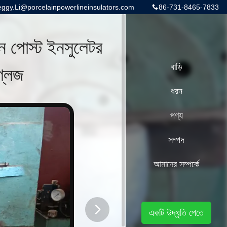
gy.Li@porcelainpowerlineinsulators.com
86-731-8465-7833
ন পোস্ট ইনসুলেটর
লেজ
বাড়ি
ধরন
পণ্য
সম্পদ
আমাদের সম্পর্কে
একটি উদ্ধৃতি পেতে