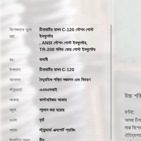
butto
বিশেষভাবে তুলে
চীনামাটির বাসন C-120 স্টেশন পোস্ট
ধরা
ইনসুলেটর
,
ANSI স্টেশন পোস্ট ইনসুলেটর
,
TR-208 সলিড কোর পোস্ট ইনসুলেটর
রঙ
বাদামী
উপাদান
চীনামাটির বাসন C-120
আবেদন
বৈদ্যুতিক শক্তি সঞ্চালন এবং বিতরণ
স্ট্যান্ডার্ড
এএনএসআই
উচ্চ শ
আকার
কাস্টমাইজড আকার
নমুনা
প্রদান করা হয়েছে
বর্ণনা:
ওএম
হ্যাঁ
আমরা চীনা
সারা বিশ্
প্যাক
স্ট্যান্ডার্ড এক্সপোর্ট প্যাকিং
ঐতিহ্যগত 
উৎপত্তি স্থল
চীন