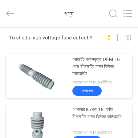
2025
Changsha
Power
পণ্য
Electric
Co.,Ltd..
All
Rights
বাড়ি
Reserved.
16 sheds high voltage fuse cutout অনলাইন উত্পাদন
পণ্য
হোয়াইট গ্লাসযুক্ত OEM 16
শেড চীনামাটির বাসন ফিউজ
আমাদের
কাটআউট
সম্পর্কে
আলোচনাযোগ্য MOQ:বিনিমেয়
যোগাযোগ
কারখানা
পেশাদার 8 শেড 15 কেভি
ভ্রমণ
চীনামাটির বাসন ফিউজ কাটআউট
মান
আলোচনাযোগ্য MOQ:বিনিমেয়