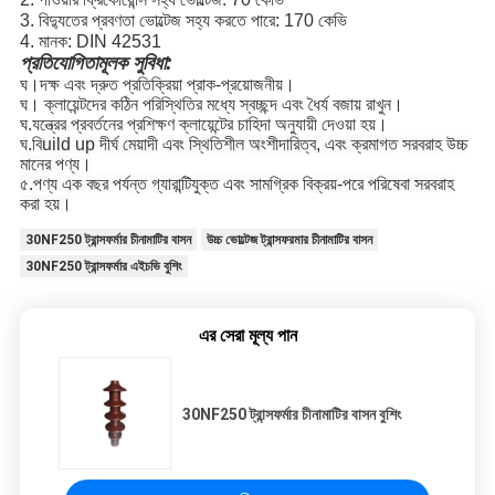
3. বিদ্যুতের প্রবণতা ভোল্টেজ সহ্য করতে পারে: 170 কেভি
4. মানক: DIN 42531
প্রতিযোগিতামূলক সুবিধা:
ঘ
।
দক্ষ এবং দ্রুত
প্রতিক্রিয়া প্রাক-
প্রয়োজনীয়
।
ঘ
। ক্লায়েন্টদের কঠিন পরিস্থিতির মধ্যে স্বচ্ছন্দ এবং ধৈর্য বজায় রাখুন।
ঘ
.যন্ত্রের প্রবর্তনের প্রশিক্ষণ ক্লায়েন্টের চাহিদা অনুযায়ী দেওয়া হয়।
ঘ
.বি
uild up
দীর্ঘ মেয়াদী
এবং স্থিতিশীল
অংশীদারিত্ব, এবং ক্রমাগত
সরবরাহ
উচ্চ
মানের পণ্য।
৫
.পণ্য এক বছর পর্যন্ত গ্যারান্টিযুক্ত এবং সামগ্রিক বিক্রয়-পরে পরিষেবা সরবরাহ
করা হয়।
30NF250 ট্রান্সফর্মার চীনামাটির বাসন
উচ্চ ভোল্টেজ ট্রান্সফরমার চীনামাটির বাসন
30NF250 ট্রান্সফর্মার এইচভি বুশিং
এর সেরা মূল্য পান
30NF250 ট্রান্সফর্মার চীনামাটির বাসন বুশিং