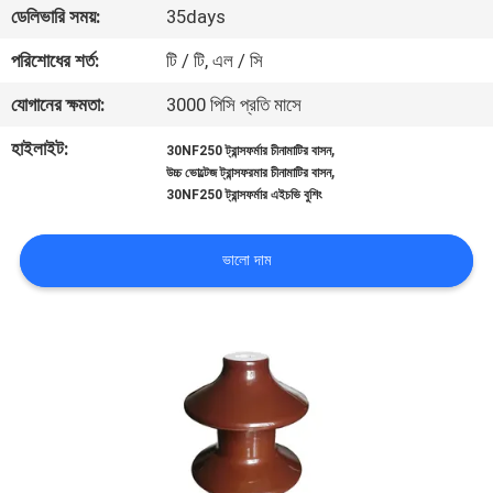
ডেলিভারি সময়:
35days
নিয়ন্ত্রণ
পরিশোধের শর্ত:
টি / টি, এল / সি
যোগাযোগ
যোগানের ক্ষমতা:
3000 পিসি প্রতি মাসে
করুন
হাইলাইট:
,
30NF250 ট্রান্সফর্মার চীনামাটির বাসন
,
উচ্চ ভোল্টেজ ট্রান্সফরমার চীনামাটির বাসন
30NF250 ট্রান্সফর্মার এইচভি বুশিং
খবর
ভালো দাম
সাইট
ম্যাপ
PRIVACY
POLICY