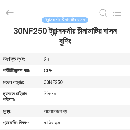
2025
Changsha
Power
Electric
Co.,Ltd..
ট্রান্সফর্মার চীনামাটির বাসন
All
Rights
30NF250 ট্রান্সফর্মার চীনামাটির বাসন
বাড়ি
Reserved.
বুশিং
পণ্য
উৎপত্তি স্থল:
চীন
আমাদের
পরিচিতিমুলক নাম:
CPE
সম্পর্কে
মডেল নম্বার:
30NF250
ন্যূনতম চাহিদার
বিনিমেয়
কারখানা
পরিমাণ:
ভ্রমণ
মূল্য:
আলোচনাযোগ্য
প্যাকেজিং বিবরণ:
কাঠের বাক্স
মান