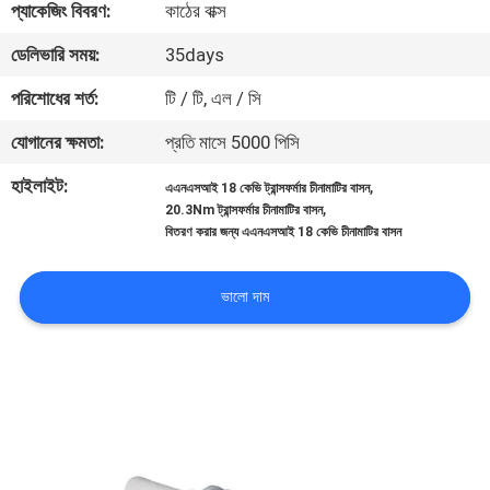
প্যাকেজিং বিবরণ:
কাঠের বাক্স
নিয়ন্ত্রণ
ডেলিভারি সময়:
35days
যোগাযোগ
পরিশোধের শর্ত:
টি / টি, এল / সি
করুন
যোগানের ক্ষমতা:
প্রতি মাসে 5000 পিসি
হাইলাইট:
,
এএনএসআই 18 কেভি ট্রান্সফর্মার চীনামাটির বাসন
খবর
,
20.3Nm ট্রান্সফর্মার চীনামাটির বাসন
বিতরণ করার জন্য এএনএসআই 18 কেভি চীনামাটির বাসন
সাইট
ভালো দাম
ম্যাপ
PRIVACY
POLICY