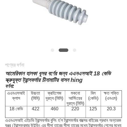
পণ্যের বর্ণনা
আমেরিকান হালকা ধূসর বর্ণের জন্য এএনএসআই 18 কেভি
স্ক্রুযুক্ত ট্রান্সফর্মার চীনামাটির বাসন hing
বর্ণনা:
এএনএসআই
উচ্চতা
ক্রাইপেজ
শুকনো
বিল
ক্ষত শক্তি
ক্লাস
(মিমি)
দূরত্ব (মিমি)
আর্সিংয়ের
(কেভি)
(এনএম)
দূরত্ব (মিমি)
18 কেভি
422
460
220
125
20.3
এএনএসআই এইচভি ট্রান্সফর্মার বুশিং হ'ল ট্রান্সফর্মার বাক্সের বাইরের প্রধান অন্তরক
যন্ত্র।ট্রান্সফরমার উইন্ডিং এর সীসা তারের সীসা তারের মধ্যে ট্রান্সফর্মার শেলের মধ্যে