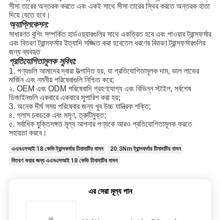
সীসা তারের অন্তরক করতে এবং একই সাথে সীসা তারের স্থির করতে অন্তরক হাতা
দিয়ে যেতে হবে।
অ্যাপ্লিকেশন:
সাধারণত বুশিং সম্পর্কিত হার্ডওয়্যারগুলির সাথে একত্রিত হবে এবং পাওয়ার ট্রান্সফর্মার
এবং বিতরণ ট্রান্সফর্মার ইত্যাদি সজ্জিত করা হবে
তেল ধরণের বিতরণ ট্রান্সফর্মারগুলির
জন্য ব্যবহৃত
প্রতিযোগিতামূলক সুবিধা:
1. পণ্যগুলি আমাদের দ্বারা উত্পাদিত হয়, যা প্রতিযোগিতামূলক দাম, ভাল লাভের
মার্জিন এবং নমনীয় পরিষেবাগুলি নিশ্চিত করে
;
২. OEM এবং ODM পরিষেবাদি গ্রহণযোগ্য এবং বিভিন্ন স্টাইল, সর্বশেষ
ডিজাইনগুলি একবারে একবারে সুপারিশ করা হয়;
3. অনেক দীর্ঘ সময় পরিষেবার জন্য খুব উচ্চ যান্ত্রিক শক্তি
;
৪. গ্লাস চকচকে এবং মসৃণ, ত্রুটিমুক্ত
;
৫. সর্বাধিক যুক্তিসঙ্গত মূল্য আপনার পণ্যকে আরও প্রতিযোগিতামূলক করতে
সহায়তা করবে।
এএনএসআই 18 কেভি ট্রান্সফর্মার চীনামাটির বাসন
20.3Nm ট্রান্সফর্মার চীনামাটির বাসন
বিতরণ করার জন্য এএনএসআই 18 কেভি চীনামাটির বাসন
এর সেরা মূল্য পান