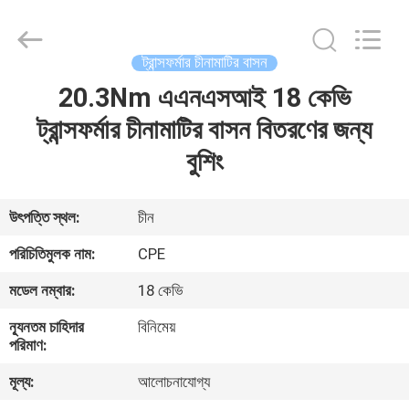
2025
Changsha
Power
Electric
Co.,Ltd..
ট্রান্সফর্মার চীনামাটির বাসন
All
Rights
20.3Nm এএনএসআই 18 কেভি
বাড়ি
Reserved.
ট্রান্সফর্মার চীনামাটির বাসন বিতরণের জন্য
পণ্য
বুশিং
আমাদের
উৎপত্তি স্থল:
চীন
সম্পর্কে
পরিচিতিমুলক নাম:
CPE
মডেল নম্বার:
18 কেভি
কারখানা
ন্যূনতম চাহিদার
বিনিমেয়
ভ্রমণ
পরিমাণ:
মূল্য:
আলোচনাযোগ্য
মান